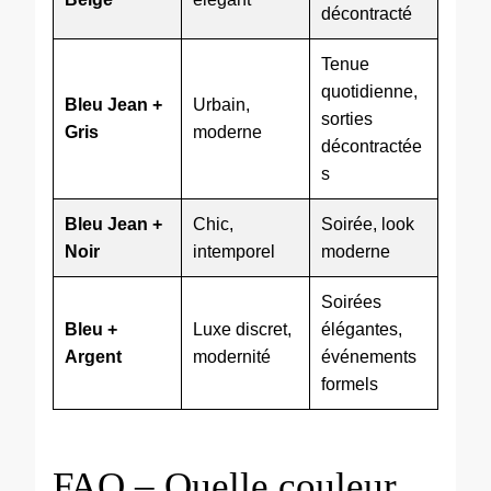
décontracté
Tenue
quotidienne,
Bleu Jean +
Urbain,
sorties
Gris
moderne
décontractée
s
Bleu Jean +
Chic,
Soirée, look
Noir
intemporel
moderne
Soirées
Bleu +
Luxe discret,
élégantes,
Argent
modernité
événements
formels
FAQ – Quelle couleur