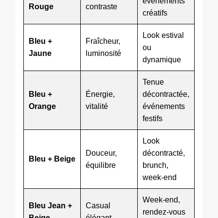
événements
Rouge
contraste
créatifs
Look estival
Bleu +
Fraîcheur,
ou
Jaune
luminosité
dynamique
Tenue
Bleu +
Énergie,
décontractée,
Orange
vitalité
événements
festifs
Look
Douceur,
décontracté,
Bleu + Beige
équilibre
brunch,
week-end
Week-end,
Bleu Jean +
Casual
rendez-vous
Beige
élégant