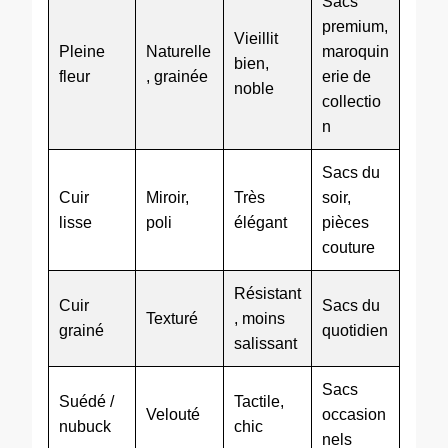
Sacs
premium,
Vieillit
Pleine
Naturelle
maroquin
bien,
fleur
, grainée
erie de
noble
collectio
n
Sacs du
Cuir
Miroir,
Très
soir,
lisse
poli
élégant
pièces
couture
Résistant
Cuir
Sacs du
Texturé
, moins
grainé
quotidien
salissant
Sacs
Suédé /
Tactile,
Velouté
occasion
nubuck
chic
nels